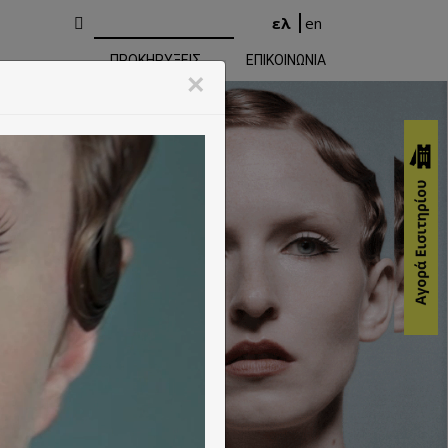
ελ
en
ΠΡΟΚΗΡΥΞΕΙΣ
ΕΠΙΚΟΙΝΩΝΙΑ
rming Arts
×