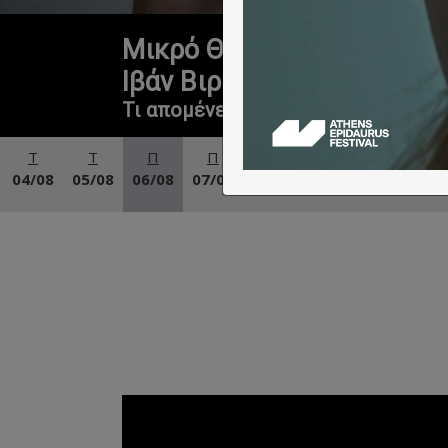
Μικρό Θέατρο Αρχαίας Επι
Ιβάν Βιριπάγεφ σε σκηνοθ
Τι απομένει όταν το ‘εγώ’ παύει να
Τ
Τ
Π
Π
Σ
Κ
Δ
04/08
05/08
06/08
07/08
08/08
09/08
10/08
1