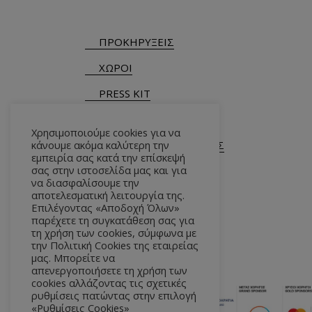
ΠΡΟΚΗΡΥΞΕΙΣ
ΧΩΡΟΙ
PRESS KIT
Χρησιμοποιούμε cookies για να
κάνουμε ακόμα καλύτερη την
ΓΕΝΙΚΕΣ ΠΛΗΡΟΦΟΡΙΕΣ
εμπειρία σας κατά την επίσκεψή
Τ.
+30 210 9282900
/ 901
σας στην ιστοσελίδα μας και για
να διασφαλίσουμε την
αποτελεσματική λειτουργία της.
Επιλέγοντας «Αποδοχή Όλων»
παρέχετε τη συγκατάθεση σας για
τη χρήση των cookies, σύμφωνα με
την Πολιτική Cookies της εταιρείας
μας. Μπορείτε να
απενεργοποιήσετε τη χρήση των
cookies αλλάζοντας τις σχετικές
ρυθμίσεις πατώντας στην επιλογή
«Ρυθμίσεις Cookies»