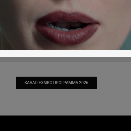
δαύρου: Παγκόσμια πρεμιέρα για το I
εσία Γκαλίν Στόεφ
 είναι βεβαιότητα; - Στις 7 και 8 Αυγούστου
Τ
Τ
Π
Π
Σ
Κ
Δ
Τ
1/08
12/08
13/08
14/08
15/08
16/08
17/08
18/08
ΚΑΛΛΙΤΕΧΝΙΚΟ ΠΡΟΓΡΑΜΜΑ 2026